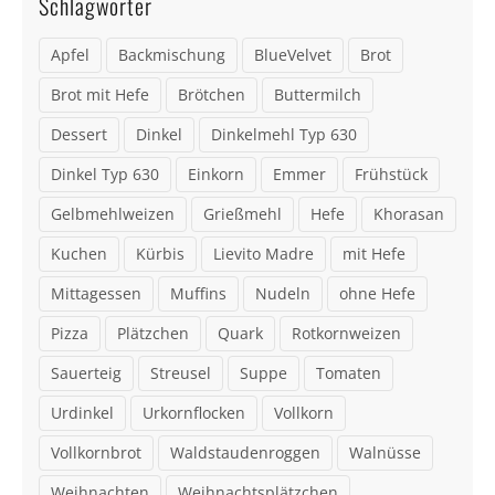
Schlagwörter
Apfel
Backmischung
BlueVelvet
Brot
Brot mit Hefe
Brötchen
Buttermilch
Dessert
Dinkel
Dinkelmehl Typ 630
Dinkel Typ 630
Einkorn
Emmer
Frühstück
Gelbmehlweizen
Grießmehl
Hefe
Khorasan
Kuchen
Kürbis
Lievito Madre
mit Hefe
Mittagessen
Muffins
Nudeln
ohne Hefe
Pizza
Plätzchen
Quark
Rotkornweizen
Sauerteig
Streusel
Suppe
Tomaten
Urdinkel
Urkornflocken
Vollkorn
Vollkornbrot
Waldstaudenroggen
Walnüsse
Weihnachten
Weihnachtsplätzchen