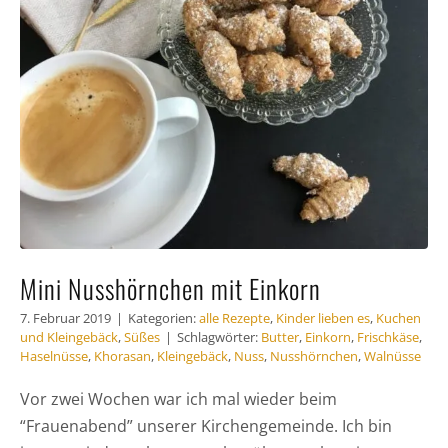
Häufig gestellte Fragen
Kundenstimmen
Kontakt
Mini Nusshörnchen mit Einkorn
7. Februar 2019
|
Kategorien:
alle Rezepte
,
Kinder lieben es
,
Kuchen
und Kleingebäck
,
Süßes
|
Schlagwörter:
Butter
,
Einkorn
,
Frischkäse
,
Haselnüsse
,
Khorasan
,
Kleingebäck
,
Nuss
,
Nusshörnchen
,
Walnüsse
Vor zwei Wochen war ich mal wieder beim
“Frauenabend” unserer Kirchengemeinde. Ich bin