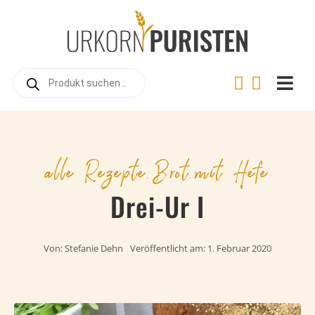
Zum
Inhalt
springen
Products
search
Togg
Navi
Home
Online
alle Rezepte
,
Brot
,
mit Hefe
Warum
Drei-Ur I
Landwi
Urkorn
Von:
Stefanie Dehn
Veröffentlicht am: 1. Februar 2020
Rezep
Videos