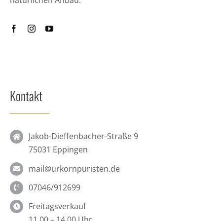
Kontakt
Jakob-Dieffenbacher-Straße 9
75031 Eppingen
mail@urkornpuristen.de
07046/912699
Freitagsverkauf
11.00 – 14.00 Uhr