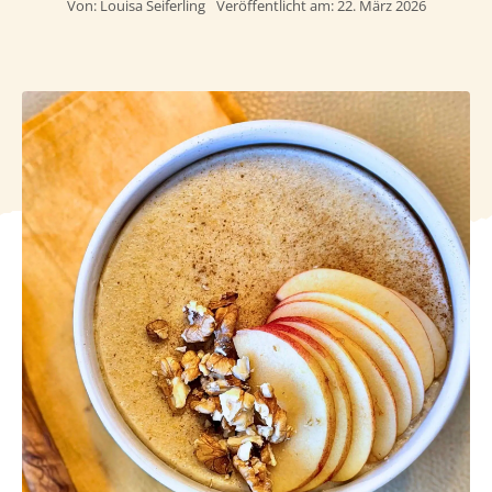
Von:
Louisa Seiferling
Veröffentlicht am: 22. März 2026
Häufig
Kunde
Kontak