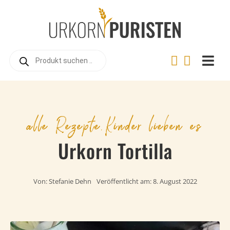
Zum
Inhalt
springen
Products
search
Togg
Navi
Home
Online
alle Rezepte
,
Kinder lieben es
Warum
Urkorn Tortilla
Landwi
Urkorn
Von:
Stefanie Dehn
Veröffentlicht am: 8. August 2022
Rezep
Videos