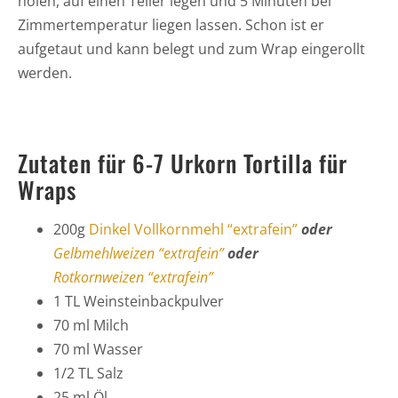
holen, auf einen Teller legen und 5 Minuten bei
Zimmertemperatur liegen lassen. Schon ist er
aufgetaut und kann belegt und zum Wrap eingerollt
werden.
Zutaten für 6-7 Urkorn Tortilla für
Wraps
200g
Dinkel Vollkornmehl “extrafein”
oder
Gelbmehlweizen “extrafein”
oder
Rotkornweizen “extrafein”
1 TL Weinsteinbackpulver
70 ml Milch
70 ml Wasser
1/2 TL Salz
25 ml Öl