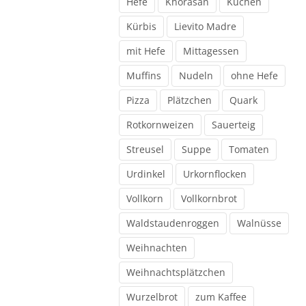
Hefe
Khorasan
Kuchen
Kürbis
Lievito Madre
mit Hefe
Mittagessen
Muffins
Nudeln
ohne Hefe
Pizza
Plätzchen
Quark
Rotkornweizen
Sauerteig
Streusel
Suppe
Tomaten
Urdinkel
Urkornflocken
Vollkorn
Vollkornbrot
Waldstaudenroggen
Walnüsse
Weihnachten
Weihnachtsplätzchen
Wurzelbrot
zum Kaffee