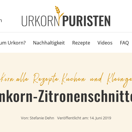
n
um Urkorn?
Nachhaltigkeit
Rezepte
Videos
FAQ
korn
,
alle Rezepte
,
Kuchen und Kleinge
inkorn-Zitronenschnitt
Von:
Stefanie Dehn
Veröffentlicht am: 14. Juni 2019