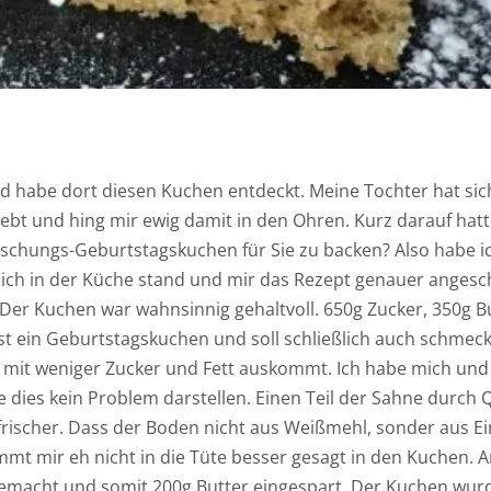
 habe dort diesen Kuchen entdeckt. Meine Tochter hat sich
iebt und hing mir ewig damit in den Ohren. Kurz darauf hatte
aschungs-Geburtstagskuchen für Sie zu backen? Also habe i
 ich in der Küche stand und mir das Rezept genauer angesc
r Kuchen war wahnsinnig gehaltvoll. 650g Zucker, 350g Bu
t ein Geburtstagskuchen und soll schließlich auch schmec
h mit weniger Zucker und Fett auskommt. Ich habe mich un
e dies kein Problem darstellen. Einen Teil der Sahne durch 
rischer. Dass der Boden nicht aus Weißmehl, sonder aus E
mt mir eh nicht in die Tüte besser gesagt in den Kuchen. A
gemacht und somit 200g Butter eingespart. Der Kuchen wur