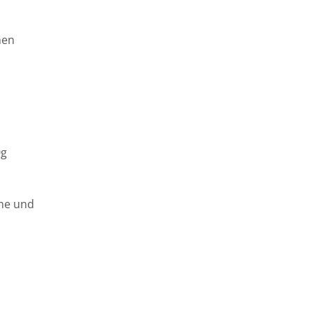
hen
0g
hne und