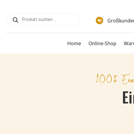
Zum
Inhalt
Products
springen
search
Großkunde
Home
Online-Shop
War
100% Ein
E