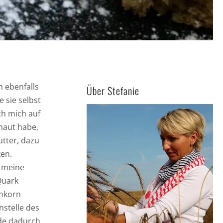
 ebenfalls
Über Stefanie
 sie selbst
ch mich auf
haut habe,
tter, dazu
ken.
d meine
Quark
inkorn
nstelle des
de dadurch