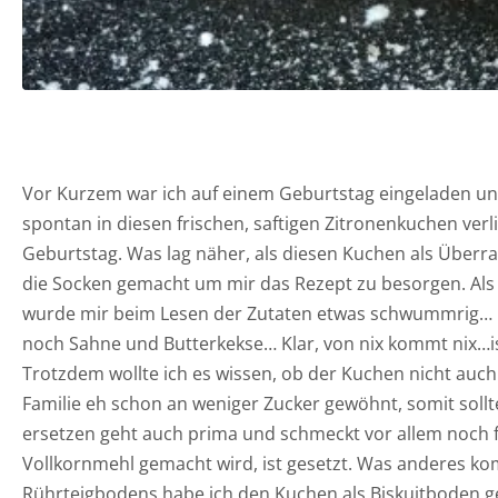
Vor Kurzem war ich auf einem Geburtstag eingeladen und
spontan in diesen frischen, saftigen Zitronenkuchen verl
Geburtstag. Was lag näher, als diesen Kuchen als Überr
die Socken gemacht um mir das Rezept zu besorgen. Als
wurde mir beim Lesen der Zutaten etwas schwummrig… De
noch Sahne und Butterkekse… Klar, von nix kommt nix…is
Trotzdem wollte ich es wissen, ob der Kuchen nicht auc
Familie eh schon an weniger Zucker gewöhnt, somit sollt
ersetzen geht auch prima und schmeckt vor allem noch f
Vollkornmehl gemacht wird, ist gesetzt. Was anderes kom
Rührteigbodens habe ich den Kuchen als Biskuitboden 