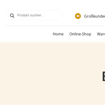
Zum
Inhalt
Products
springen
search
Großkunde
Home
Online-Shop
War