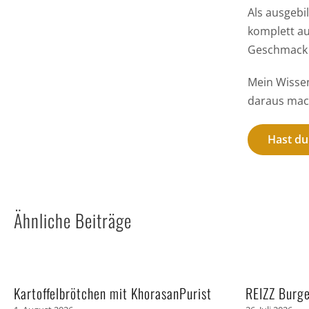
Als ausgebi
komplett au
Geschmack 
Mein Wissen
daraus mach
Hast du
Ähnliche Beiträge
Kartoffelbrötchen mit KhorasanPurist
REIZZ Burg