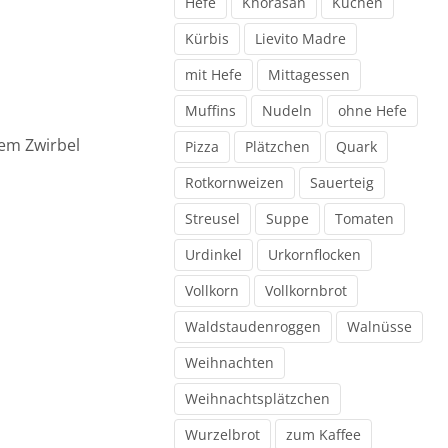
Hefe
Khorasan
Kuchen
Kürbis
Lievito Madre
mit Hefe
Mittagessen
Muffins
Nudeln
ohne Hefe
nem Zwirbel
Pizza
Plätzchen
Quark
Rotkornweizen
Sauerteig
Streusel
Suppe
Tomaten
Urdinkel
Urkornflocken
Vollkorn
Vollkornbrot
Waldstaudenroggen
Walnüsse
Weihnachten
Weihnachtsplätzchen
Wurzelbrot
zum Kaffee