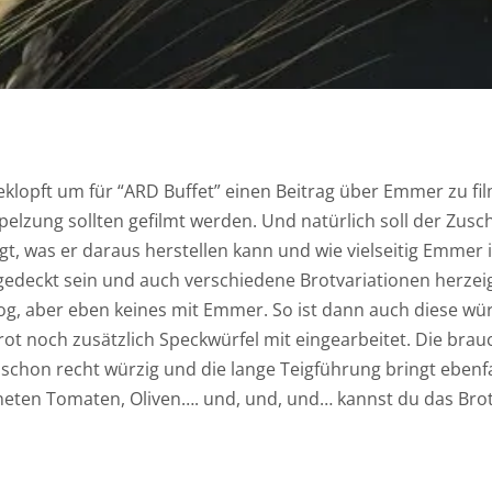
eklopft um für “ARD Buffet” einen Beitrag über Emmer zu fi
lzung sollten gefilmt werden. Und natürlich soll der Zusc
t, was er daraus herstellen kann und wie vielseitig Emmer 
ig gedeckt sein und auch verschiedene Brotvariationen herzei
og, aber eben keines mit Emmer. So ist dann auch diese wü
ot noch zusätzlich Speckwürfel mit eingearbeitet. Die brau
schon recht würzig und die lange Teigführung bringt ebenfal
neten Tomaten, Oliven…. und, und, und… kannst du das Bro