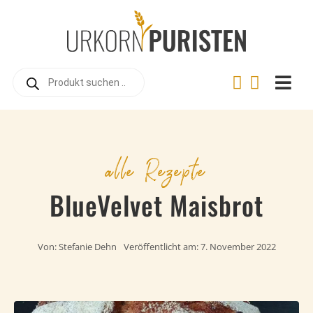
Zum
Inhalt
springen
Products
search
Togg
Navi
Home
Online-Shop
alle Rezepte
Warum Urkorn?
BlueVelvet Maisbrot
Landwirtschaft
Urkorn-Verarbeitung
Von:
Stefanie Dehn
Veröffentlicht am: 7. November 2022
Rezepte
Videos