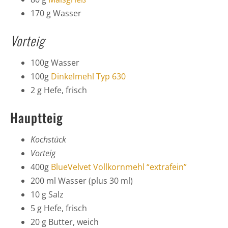
170 g Wasser
Vorteig
100g Wasser
100g
Dinkelmehl Typ 630
2 g Hefe, frisch
Hauptteig
Kochstück
Vorteig
400g
BlueVelvet Vollkornmehl “extrafein”
200 ml Wasser (plus 30 ml)
10 g Salz
5 g Hefe, frisch
20 g Butter, weich