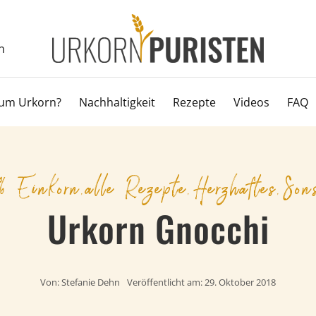
n
um Urkorn?
Nachhaltigkeit
Rezepte
Videos
FAQ
 Einkorn
,
alle Rezepte
,
Herzhaftes
,
Son
Urkorn Gnocchi
Von:
Stefanie Dehn
Veröffentlicht am: 29. Oktober 2018