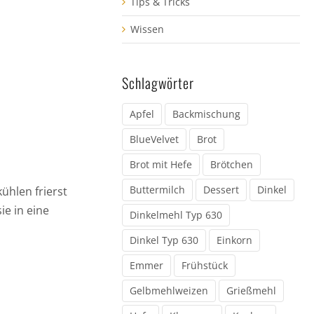
Tips & Tricks
Wissen
Schlagwörter
Apfel
Backmischung
BlueVelvet
Brot
Brot mit Hefe
Brötchen
Buttermilch
Dessert
Dinkel
ühlen frierst
ie in eine
Dinkelmehl Typ 630
Dinkel Typ 630
Einkorn
Emmer
Frühstück
Gelbmehlweizen
Grießmehl