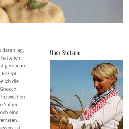
 daran lag,
Über Stefanie
hatte ich
bst gemachte
s Rezept
e ich die
 Gnocchi
. Inzwischen
n Salbei-
noch eine
verraten.
essen. Ist