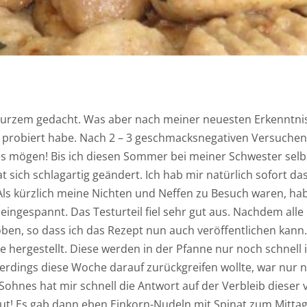
 Kurzem gedacht. Was aber nach meiner neuesten Erkenntnis
 probiert habe. Nach 2 – 3 geschmacksnegativen Versuchen 
lles mögen! Bis ich diesen Sommer bei meiner Schwester sel
ich schlagartig geändert. Ich hab mir natürlich sofort da
Als kürzlich meine Nichten und Neffen zu Besuch waren, hab
ingespannt. Das Testurteil fiel sehr gut aus. Nachdem alle
oben, so dass ich das Rezept nun auch veröffentlichen kann
e hergestellt. Diese werden in der Pfanne nur noch schnell i
lerdings diese Woche darauf zurückgreifen wollte, war nur 
ohnes hat mir schnell die Antwort auf der Verbleib dieser 
gut! Es gab dann eben Einkorn-Nudeln mit Spinat zum Mittag