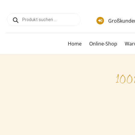
Zum
Inhalt
Products
springen
search
Großkunde
Home
Online-Shop
War
100%