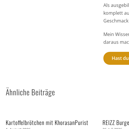
Als ausgebi
komplett au
Geschmack 
Mein Wissen
daraus mach
Hast du
Ähnliche Beiträge
Kartoffelbrötchen mit KhorasanPurist
REIZZ Burg