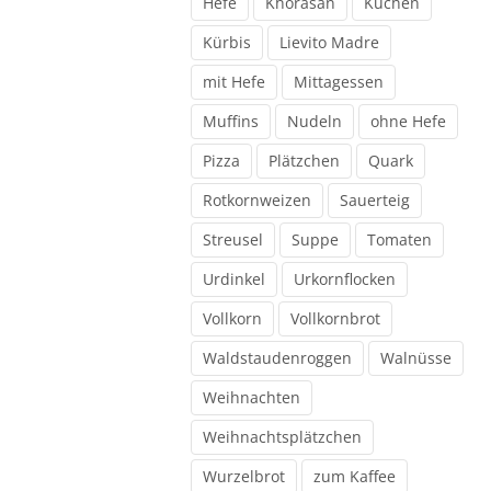
Hefe
Khorasan
Kuchen
Kürbis
Lievito Madre
mit Hefe
Mittagessen
Muffins
Nudeln
ohne Hefe
Pizza
Plätzchen
Quark
Rotkornweizen
Sauerteig
Streusel
Suppe
Tomaten
Urdinkel
Urkornflocken
Vollkorn
Vollkornbrot
Waldstaudenroggen
Walnüsse
Weihnachten
Weihnachtsplätzchen
Wurzelbrot
zum Kaffee