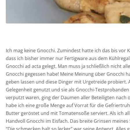
Ich mag keine Gnocchi. Zumindest hatte ich das bis vor
dass ich bisher immer nur Fertigware aus dem Kühlregal
Gnocchi ad acta gelegt. Man muss ja schließlich nicht a
Gnocchi gegessen habe! Meine Meinung über Gnocchi hat s
geben lassen und diese Dinger mit Urgetreide probiert. 
Gelegenheit genutzt und sie als Gnocchi-Testprobanden e
verputzt waren, ging der Daumen aller Beteiligten nach 
habe ich eine große Menge auf Vorrat für die Gefriertruh
Butter geröstet und mit Tomatensoße serviert. Als ich al
Handvoll Gnocchi im Eisfach. Das breite Grinsen meines S
“Die schmecken halt so lecker” war seine Antwort. Alles 