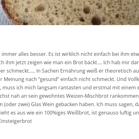
immer alles besser. Es ist wirklich nicht einfach bei ihm et
ich ihm jetzt zeigen wie man ein Brot bäckt…. Ich hab mir da
er schmeckt….. In Sachen Ernährung weiß er theoretisch auc
er Meinung nach “gesund” einfach nicht schmeckt. Und Voll
ill, muss ich mich langsam rantasten und erstmal mit einem 
öglichst nah an sein gewohntes Weizen-Mischbrot rankommen…
 (oder zwei) Glas Wein gebacken haben. Ich muss sagen, da
ieht es aus wie ein 100%iges Weißbrot, ist genauso luftig u
Einsteigerbrot