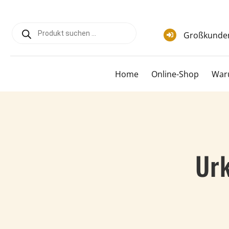
Zum
Inhalt
Products
springen
search
Großkunde
Home
Online-Shop
War
Urk