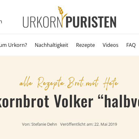
n
um Urkorn?
Nachhaltigkeit
Rezepte
Videos
FAQ
alle Rezepte
,
Brot
,
mit Hefe
ornbrot Volker “halbv
Von:
Stefanie Dehn
Veröffentlicht am: 22. Mai 2019