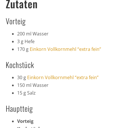
Zutaten
Vorteig
200 ml Wasser
3 g Hefe
170 g
Einkorn Vollkornmehl “extra fein”
Kochstück
30 g
Einkorn Vollkornmehl “extra fein”
150 ml Wasser
15 g Salz
Hauptteig
Vorteig