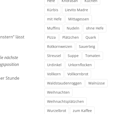
Hefe
Khorasan
Kuchen
Kürbis
Lievito Madre
mit Hefe
Mittagessen
Muffins
Nudeln
ohne Hefe
nstern” lässt
Pizza
Plätzchen
Quark
Rotkornweizen
Sauerteig
Streusel
Suppe
Tomaten
die nächste
ngsposition
Urdinkel
Urkornflocken
Vollkorn
Vollkornbrot
ner Stunde
Waldstaudenroggen
Walnüsse
Weihnachten
Weihnachtsplätzchen
Wurzelbrot
zum Kaffee