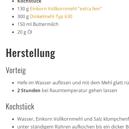
Kochstück
130 g
Einkorn Vollkornmehl “extra fein”
300 g
Dinkelmehl Typ 630
150 ml Buttermilch
20 g Öl
Herstellung
Vorteig
Hefe im Wasser auflösen und mit dem Mehl glatt r
2 Stunden
bei Raumtemperatur gehen lassen
Kochstück
Wasser, Einkorn Vollkornmehl und Salz klümpchenf
unter ständigem Rühren aufkochen bis ein dicker B