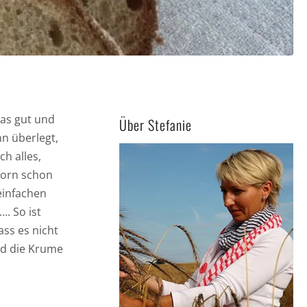
was gut und
Über Stefanie
nn überlegt,
h alles,
korn schon
einfachen
. So ist
ss es nicht
nd die Krume