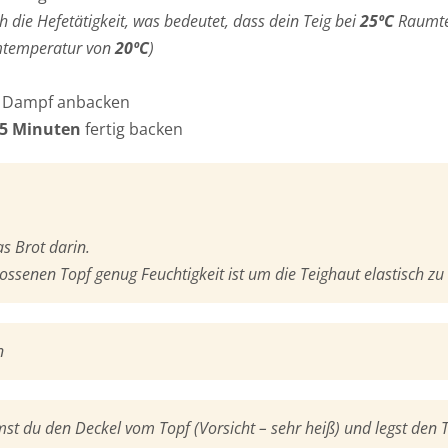
die Hefetätigkeit, was bedeutet, dass dein Teig bei
25ºC
Raumte
aumtemperatur von
20ºC
)
 Dampf anbacken
5 Minuten
fertig backen
s Brot darin.
ssenen Topf genug Feuchtigkeit ist um die Teighaut elastisch zu 
n
 du den Deckel vom Topf (Vorsicht – sehr heiß) und legst den Te