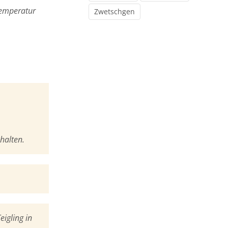
mperatur
Zwetschgen
halten.
igling in