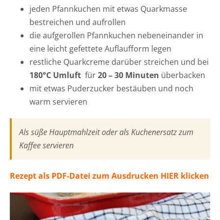
jeden Pfannkuchen mit etwas Quarkmasse
bestreichen und aufrollen
die aufgerollen Pfannkuchen nebeneinander in
eine leicht gefettete Auflaufform legen
restliche Quarkcreme darüber streichen und bei
180°C Umluft
für
20 – 30 Minuten
überbacken
mit etwas Puderzucker bestäuben und noch
warm servieren
Als süße Hauptmahlzeit oder als Kuchenersatz zum
Kaffee servieren
Rezept als PDF-Datei zum Ausdrucken HIER klicken