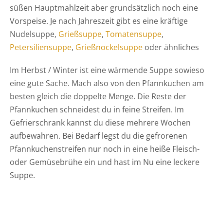
süßen Hauptmahlzeit aber grundsätzlich noch eine
Vorspeise. Je nach Jahreszeit gibt es eine kräftige
Nudelsuppe,
Grießsuppe
,
Tomatensuppe
,
Petersiliensuppe
,
Grießnockelsuppe
oder ähnliches
Im Herbst / Winter ist eine wärmende Suppe sowieso
eine gute Sache. Mach also von den Pfannkuchen am
besten gleich die doppelte Menge. Die Reste der
Pfannkuchen schneidest du in feine Streifen. Im
Gefrierschrank kannst du diese mehrere Wochen
aufbewahren. Bei Bedarf legst du die gefrorenen
Pfannkuchenstreifen nur noch in eine heiße Fleisch-
oder Gemüsebrühe ein und hast im Nu eine leckere
Suppe.