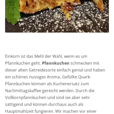
Einkorn ist das Mehl der Wahl, wenn es um
Pfannkuchen geht.
Pfannkuchen
schmecken mit
dieser alten Getreidesorte einfach genial und haben
ein schönes nussiges Aroma
.
Gefüllte Quark-
Pfannkuchen können als Kuchenersatz zum
Nachmittagskaffee gereicht werden. Durch die
Vollkornpfannkuchen und sind sie aber sehr
sättigend und können durchaus auch als
Hauptmahlzeit fungieren. Wir machen vor einer