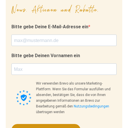
News, Aktionen und Rabatte.
Bitte gebe Deine E-Mail-Adresse ein
Bitte gebe Deinen Vornamen ein
Wir verwenden Brevo als unsere Marketing-
Plattform. Wenn Sie das Formular ausfüllen und
absenden, bestätigen Sie, dass die von Ihnen
angegebenen Informationen an Brevo zur
Bearbeitung gemäß den
Nutzungsbedingungen
übertragen werden