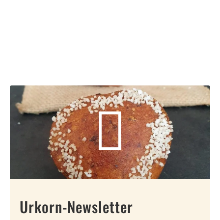
Urkorn-Newsletter