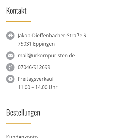
Kontakt
Jakob-Dieffenbacher-Straße 9
75031 Eppingen
mail@urkornpuristen.de
07046/912699
Freitagsverkauf
11.00 – 14.00 Uhr
Bestellungen
Kundenkonto